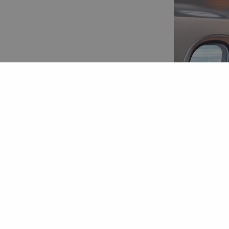
Limpamos:
Poltronas