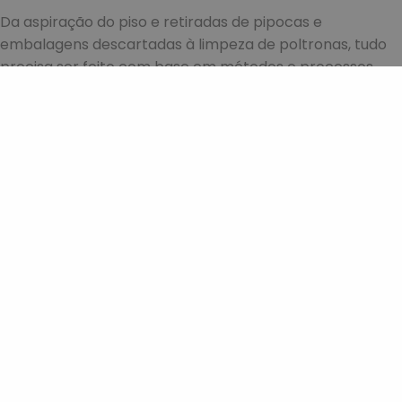
Da aspiração do piso e retiradas de pipocas e
embalagens descartadas à limpeza de poltronas, tudo
precisa ser feito com base em métodos e processos
que agilizem o serviço e garantam o máximo de
eficiência.
Limpamos: